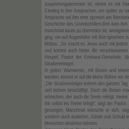
zusammengekommen ist, nimmt es mit Humo
Einstieg in ihre Ansprachen, um später zu n
Ansprache sei ihm eher spontan am Bierstand
Geschichte des Grundschülers Ben kam ihm in
manchmal kaum zu überreden ist, wenigstens
ging, um auf Augenhöhe mit Ben sprechen z
Möbus. „So macht es Jesus auch mit jedem 
und kommt auch hinter die verschlossenen
Heupel, Pastor der Emmaus-Gemeinde, überr
Straßenreiniger.
In gelber Warnweste, mit Besen und einem
werden, kommt er auf die kleine Bühne vor de
„Die Straßenreiniger kehren den ganzen Tag
und kehren beschäftigt. Doch die Besen mac
wünschen, der auch die Seele reinigt, mein
mir selbst ins Reine bringt“, sagt der Pastor.
gesungen. Manchmal wünsche er sich, sagt 
sondern auch auskehre, Sünde und Schuld ent
Menschen einziehen können.