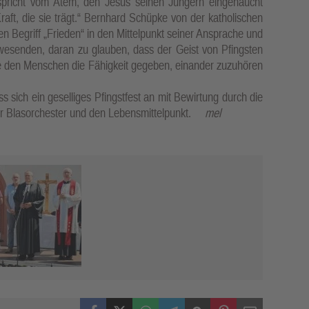
spricht vom Atem, den Jesus seinen Jüngern eingehaucht
Kraft, die sie trägt.“ Bernhard Schüpke von der katholischen
en Begriff „Frieden“ in den Mittelpunkt seiner Ansprache und
wesenden, daran zu glauben, dass der Geist von Pfingsten
 den Menschen die Fähigkeit gegeben, einander zuzuhören
 sich ein geselliges Pfingstfest an mit Bewirtung durch die
er Blasorchester und den Lebensmittelpunkt.
mel
Facebook
X (Twitter)
WhatsApp
Telegram
Threema
Pinterest
Mail