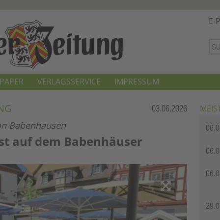
E-
-PAPER
VERLAGSSERVICE
IMPRESSUM
NG
Rubrik:
03.06.2026
MEIS
von Babenhausen
06.0
st auf dem Babenhäuser
06.0
2 / 2
06.0
29.0