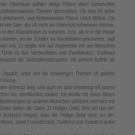
r. Überhaupt wählen einige Pfarrer einen humorvollen
achdenkenswerten Themen überzuleiten. Die Idee für seine
 gekommen, sagt beispielsweise Pfarrer Ulrich Möbus. Die
 den Sinn, der oft nicht am Unterricht teilnehmen möchte,
 in den Klassenraum zu kommen. Erst, als er in die Hocke
u können, sei der Schüler ins Nachdenken gekommen, sagt
von uns. Er begibt sich auf Augenhöhe mit den Menschen
 Türen zu den Verzweifelten und Zweifelnden.“ Burkhard
ascht die Gottesdienstbesucher mit seinem Auftritt als
 Teppich, unter den die schwierigen Themen oft gekehrt
r Kirche.
 den Schmutz weg, und auch wir sind unentwegt mit putzen
hen nur oberflächlich sauber. Ich würde mir einen Besen
e Beziehungen zu anderen Menschen aufräumt und mich mit
 Zuvor hatten die Gäste „O Heiliger Geist, kehr bei uns ein“
Burkhard Heupel, dass der Heilige Geist nicht nur ein-
ferne, damit Freundlichkeit, Sanftmut und Geduld in jeden