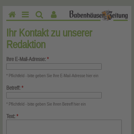
H
M
Su
Be
o
en
ch
nu
Ihr Kontakt zu unserer
m
u
en
tz
Redaktion
e
erf
un
kti
Ihre E-Mail-Adresse:
*
on
en
* Pflichtfeld - bitte geben Sie Ihre E-Mail-Adresse hier ein
Betreff:
*
* Pflichtfeld - bitte geben Sie Ihren Betreff hier ein
Text:
*