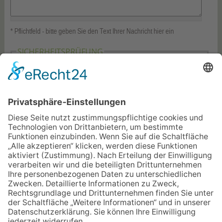
* Pflichtfeld - bitte geben Sie den Text Ihrer Nachricht hier ein
SICHERHEITSPRÜFUNG
Diese Frage hat den Zweck zu testen, ob Sie ein
menschlicher Benutzer sind und um automatisierten Spam
vorzubeugen.
Wir benötigen Ihre Zustimmung, um den reCAPTCHA-
Service zu laden!
Wir verwenden reCAPTCHA, um Ihre
eingegebenen Informationen zu überprüfen. Dieser
Service kann Daten zu Ihren Aktivitäten sammeln. Bitte
lesen Sie die Details durch
und
stimmen Sie der Nutzung des Service zu
, um
fortzufahren.