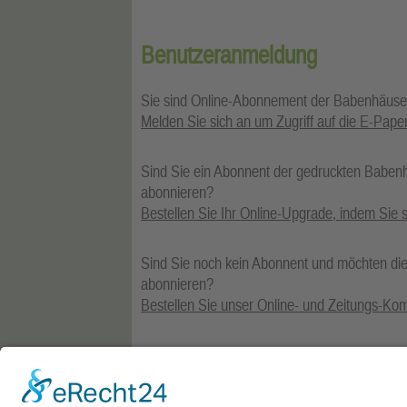
Benutzeranmeldung
Sie sind Online-Abonnement der Babenhäuser
Melden Sie sich an um Zugriff auf die E-Pa
Sind Sie ein Abonnent der gedruckten Baben
abonnieren?
Bestellen Sie Ihr Online-Upgrade, indem Sie s
Sind Sie noch kein Abonnent und möchten die
abonnieren?
Bestellen Sie unser Online- und Zeitungs-Komb
Sie möchten ein Online-Abonnement abschli
Zeitung zu sein?
Bestellen Sie Ihr Online-Abonnement inkl. E-