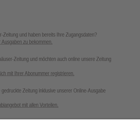
-Zeitung und haben bereits Ihre Zugangsdaten?
per Ausgaben zu bekommen.
häuser-Zeitung und möchten auch online unsere Zeitung
ich mit Ihrer Abonummer registrieren.
 gedruckte Zeitung inklusive unserer Online-Ausgabe
iangebot mit allen Vorteilen.
eßen ohne ein Abonnent der gedruckten Babenhäuser-
Paper-Archiv.