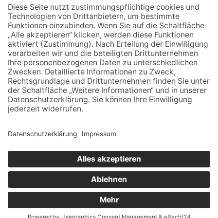
06.08.2026
„Internationale“ Ferienspiele
auf dem Gelände der
Markwaldschule eröffnet
14.07.2026
Digitale Bürgersprechstunden
zu geplanter Stromleitung
zwischen Bayern und Hessen
29.07.2026
Zusatzkonzert der Italienischen
Opernnacht am 7. Aug., 20.30
Uhr
NACH OBEN
© - Alle Rechte vorbehalten. Babenhäuser Zeitung
Verlagsgesellschaft mbh, Platanenallee 32, 64832 Babenhausen,
Telefon: 06073-740124, Fax: 06073-740 123, E-Mail:
bab-
zeitung@t-online.de
.
Powered by
native:media
.