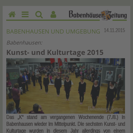
H
M
Su
Be
o
en
ch
nu
Rubrik:
14.11.2015
BABENHAUSEN UND UMGEBUNG
m
u
en
tz
Babenhausen:
e
erf
un
Kunst- und Kulturtage 2015
kti
on
en
Das „K“ stand am vergangenen Wochenende (7./8.) in
Babenhausen wieder im Mittelpunkt. Die sechsten Kunst- und
Kulturtage wurden in diesem Jahr allerdings von einem