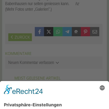
Babenhausen nur selten geniessen kann.
hz
(Mehr Fotos unter „Galerien".)
Facebook
X (Twitter)
WhatsApp
Telegram
Threema
Pinterest
Mail
ZURÜCK
KOMMENTARE
Neuen Kommentar verfassen
MEIST GELESENE ARTIKEL
06.08.2026
Mitgliederversammlung und
Sommerfest
06.08.2026
Erneute Nominierung für den
Sterne Best Shop Award