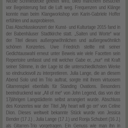
Nicole Schmiedecke geleitet wird, blieb manchem Besucher
vor Begeisterung fast die Luft weg. Frequenzen und Klänge
konnte man beim Klangworkshop von Karin-Gabriele Hoffer
erfühlen und ausprobieren.
Das Abschlusskonzert der Kunst- und Kulturtage 2015 fand in
der Babenhäuser Stadtkirche statt. „Saiten und Worte“ war
der Titel dieses außergewöhnlichen und außergewöhnlich
schönen Konzertes. Uwe Friedrich stellte mit seiner
Gedichtauswahl erneut unter Beweis wie viele Facetten sein
Repertoire umfasst und mit welcher Gabe er, „nur“ mit Kraft
seiner Stimme, in der Lage ist die unterschiedlichsten Werke
so eindrucksvoll zu interpretieren. Julia Lange, die an diesem
Abend Solo und im Trio auftrat, sorgte mit ihrem virtuosem
Gitarrenspiel ebenfalls für Standing Ovations. Besonders
beeindruckend war „All of me“ von John Legend, das von der
17jährigen Langstädterin selbst arrangiert wurde. Abschluss
des Konzertes war der Titel „My heart will go on“ von Celine
Dion. Dieses weltweit bekannte Stück wurde von Jessica
Bender (17 J.) , Julia Lange (17 J.) und Ronja Schubert (16 J.)
als Gitarren-Trio vorgetragen. Ein Genuss wie man ihn in