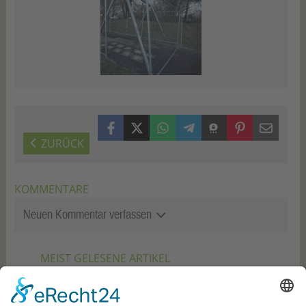
Facebook
X (Twitter)
WhatsApp
Telegram
Threema
Pinterest
Mail
ZURÜCK
KOMMENTARE
Neuen Kommentar verfassen
MEIST GELESENE ARTIKEL
06.08.2026
Erneute Nominierung für den
Sterne Best Shop Award