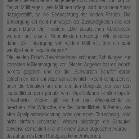
blieben die Müllhaufen lange liegen und wachsen von Tag zu
Tag zu Müllbergen. „Wo Müll herumliegt, wird noch mehr Abfall
dazugestellt“, so die Beobachtung der beiden Frauen. Die
Entsorgung sei nicht nur wegen der Zuständigkeiten und der
langen Dauer ein Problem. „Die zusätzlichen Abholungen
werden auf unsere Nebenkosten umgelegt. Wir bezahlen
daher die Entsorgung von wildem Müll mit, den ein paar
wenige Leute illegal ablagern.“
Die beiden Erloch-Bewohnerinnen schlugen Schulungen zur
korrekten Müllentsorgung vor. Dieses Angebot hat es jedoch
bereits gegeben und ob die „Schwarzen Schafe“ daran
teilnehmen, ist nicht allzu wahrscheinlich. Recht kompliziert ist
auch die Situation auf und um den Bolzplatz, der von den
Jugendlichen gern genutzt wird. Das Gelände ist allerdings in
Privatbesitz. Zudem gibt es hier den Wasserschutz zu
beachten. Alle Wünsche, die die Jugendlichen äußerten, wie
eine Spielplatzbeleuchtung oder gar einen Tartanbelag, sind
nicht einfach umsetzbar. Warum allerdings die Schaukel
teilweise demontiert und mit einem Zaun abgesichert wurde –
darauf gab es beim Rundgang keine Antworten.