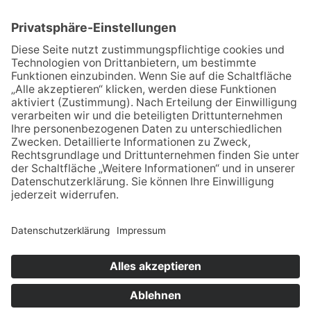
06.08.2026
Mitgliederversammlung und
Sommerfest
06.08.2026
„Internationale“ Ferienspiele
auf dem Gelände der
Markwaldschule eröffnet
29.07.2026
Zusatzkonzert der Italienischen
Opernnacht am 7. Aug., 20.30
Uhr
14.07.2026
Digitale Bürgersprechstunden
zu geplanter Stromleitung
zwischen Bayern und Hessen
NACH OBEN
© - Alle Rechte vorbehalten. Babenhäuser Zeitung
Verlagsgesellschaft mbh, Platanenallee 32, 64832 Babenhausen,
Telefon: 06073-740124, Fax: 06073-740 123, E-Mail:
bab-
zeitung@t-online.de
.