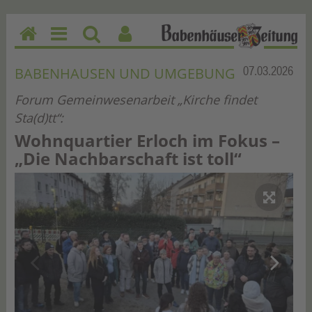
H
M
Su
Be
o
en
ch
nu
Rubrik:
07.03.2026
BABENHAUSEN UND UMGEBUNG
m
u
en
tz
Forum Gemeinwesenarbeit „Kirche findet
e
erf
Sta(d)tt“:
un
kti
Wohnquartier Erloch im Fokus –
on
„Die Nachbarschaft ist toll“
en