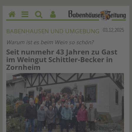
H
M
Su
Be
o
en
ch
nu
Rubrik:
03.12.2025
BABENHAUSEN UND UMGEBUNG
m
u
en
tz
Warum ist es beim Wein so schön?
e
erf
un
Seit nunmehr 43 Jahren zu Gast
kti
im Weingut Schittler-Becker in
on
Zornheim
en