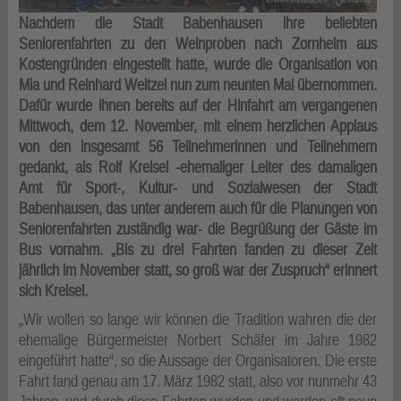
Nachdem die Stadt Babenhausen ihre beliebten
Seniorenfahrten zu den Weinproben nach Zornheim aus
Kostengründen eingestellt hatte, wurde die Organisation von
Mia und Reinhard Weitzel nun zum neunten Mal übernommen.
Dafür wurde ihnen bereits auf der Hinfahrt am vergangenen
Mittwoch, dem 12. November, mit einem herzlichen Applaus
von den insgesamt 56 Teilnehmerinnen und Teilnehmern
gedankt, als Rolf Kreisel -ehemaliger Leiter des damaligen
Amt für Sport-, Kultur- und Sozialwesen der Stadt
Babenhausen, das unter anderem auch für die Planungen von
Seniorenfahrten zuständig war- die Begrüßung der Gäste im
Bus vornahm. „Bis zu drei Fahrten fanden zu dieser Zeit
jährlich im November statt, so groß war der Zuspruch“ erinnert
sich Kreisel.
„Wir wollen so lange wir können die Tradition wahren die der
ehemalige Bürgermeister Norbert Schäfer im Jahre 1982
eingeführt hatte“, so die Aussage der Organisatoren. Die erste
Fahrt fand genau am 17. März 1982 statt, also vor nunmehr 43