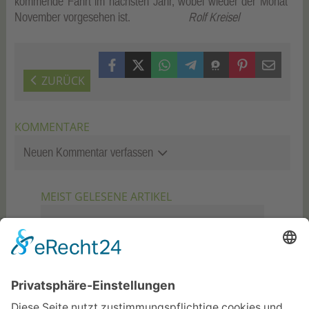
kommende Fahrt im nächsten Jahr, wobei wieder der Monat
November vorgesehen ist.
Rolf Kreisel
Facebook
X (Twitter)
WhatsApp
Telegram
Threema
Pinterest
Mail
ZURÜCK
KOMMENTARE
Neuen Kommentar verfassen
MEIST GELESENE ARTIKEL
06.08.2026
Mitgliederversammlung und
Sommerfest
29.07.2026
Zusatzkonzert der Italienischen
Opernnacht am 7. Aug., 20.30
Uhr
06.08.2026
„Internationale“ Ferienspiele