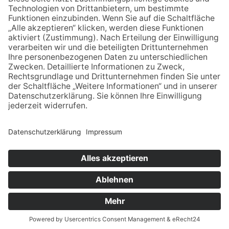
auf dem Gelände der
Markwaldschule eröffnet
03.12.2025
Männerstimmen100 – Ein
Konzertabend zum Wohlfühlen
und mit Gänsehautfeeling
18.02.2026
Ehrenamtliches Engagement
zahlt sich aus und bringt
Freude
NACH OBEN
© - Alle Rechte vorbehalten. Babenhäuser Zeitung
Verlagsgesellschaft mbh, Platanenallee 32, 64832 Babenhausen,
Telefon: 06073-740124, Fax: 06073-740 123, E-Mail:
bab-
zeitung@t-online.de
.
Powered by
native:media
.