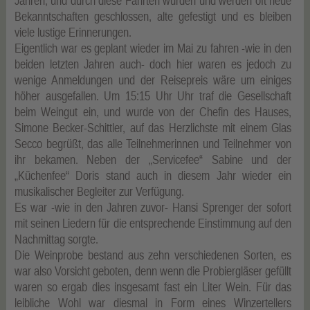
Jahren, und durch diese Fahrten wurden und werden oft neue
Bekanntschaften geschlossen, alte gefestigt und es bleiben
viele lustige Erinnerungen.
Eigentlich war es geplant wieder im Mai zu fahren -wie in den
beiden letzten Jahren auch- doch hier waren es jedoch zu
wenige Anmeldungen und der Reisepreis wäre um einiges
höher ausgefallen. Um 15:15 Uhr Uhr traf die Gesellschaft
beim Weingut ein, und wurde von der Chefin des Hauses,
Simone Becker-Schittler, auf das Herzlichste mit einem Glas
Secco begrüßt, das alle Teilnehmerinnen und Teilnehmer von
ihr bekamen. Neben der „Servicefee“ Sabine und der
„Küchenfee“ Doris stand auch in diesem Jahr wieder ein
musikalischer Begleiter zur Verfügung.
Es war -wie in den Jahren zuvor- Hansi Sprenger der sofort
mit seinen Liedern für die entsprechende Einstimmung auf den
Nachmittag sorgte.
Die Weinprobe bestand aus zehn verschiedenen Sorten, es
war also Vorsicht geboten, denn wenn die Probiergläser gefüllt
waren so ergab dies insgesamt fast ein Liter Wein. Für das
leibliche Wohl war diesmal in Form eines Winzertellers