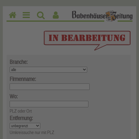
H
M
Su
Be
o
en
ch
nu
m
u
en
tz
e
erf
un
kti
Branche:
on
en
Firmenname:
Wo:
PLZ oder Ort
Entfernung:
Umkreissuche nur mit PLZ