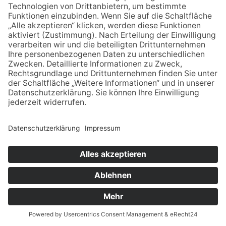
© - Alle Rechte vorbehalten. Babenhäuser Zeitung
Verlagsgesellschaft mbh, Platanenallee 32, 64832 Babenhausen,
Telefon: 06073-740124, Fax: 06073-740 123, E-Mail:
bab-
zeitung@t-online.de
.
Powered by
native:media
.